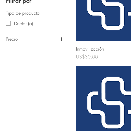
Filtrar por
Tipo de producto
Doctor (a)
Precio
Inmovilización
10 US$
100 US$
Precio
US$30.00