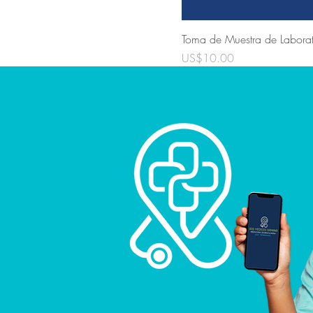
Toma de Muestra de Laborat
Precio
US$10.00