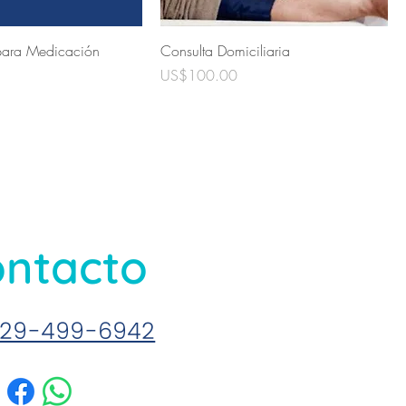
para Medicación
Consulta Domiciliaria
Precio
US$100.00
ntacto
29-499-6942