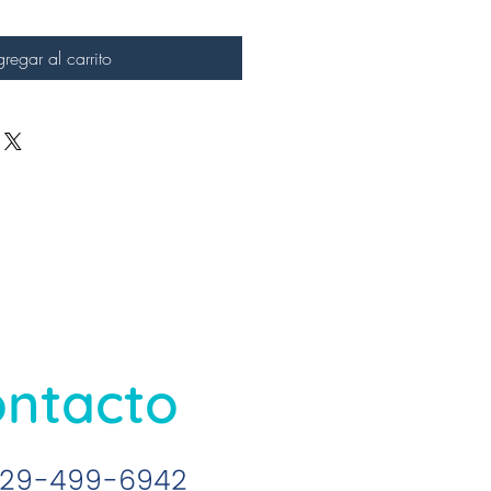
regar al carrito
ntacto
29-499-6942