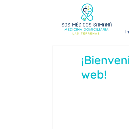
In
¡Bienven
web!