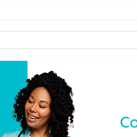
¡Descubre las ventajas de
¿Por
los servicios médicos a
serv
domicilio!
domi
Co