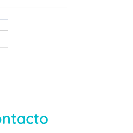
 qué elegir nuestros
icios médicos a
cilio?
ntacto