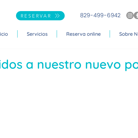
829-499-6942
RESERVAR
icio
Servicios
Reserva online
Sobre N
idos a nuestro nuevo po