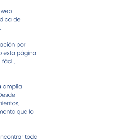
 web 
dica de 
.
ación por 
o esta página 
fácil, 
 amplia 
Desde 
ientos, 
mento que lo 
ncontrar toda 