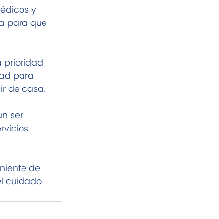
médicos y 
a para que 
prioridad. 
dad para 
ir de casa.
n ser 
rvicios 
niente de 
el cuidado 