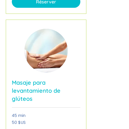
Réserver
Masaje para
levantamiento de
glúteos
45 min
50
50 $US
dollars
des