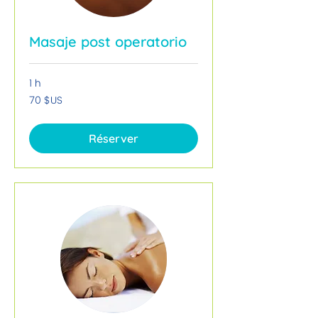
Masaje post operatorio
1 h
70
70 $US
dollars
des
États-
Unis
Réserver