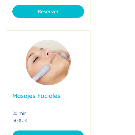
des
États-
Unis
Réserver
Masajes Faciales
30 min
50
50 $US
dollars
des
États-
Unis