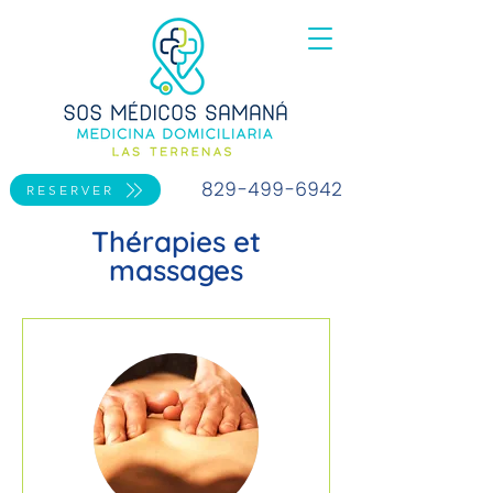
829-499-6942
RESERVER
Thérapies et
massages