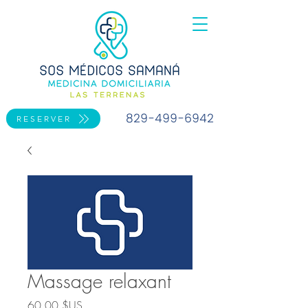
829-499-6942
RESERVER
Massage relaxant
Prix
60,00 $US